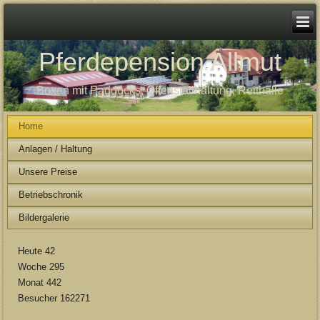
Pferdepension Allmut
Boxen mit Paddocks, Offenstallhaltung, Reithalle
Home
Anlagen / Haltung
Unsere Preise
Betriebschronik
Bildergalerie
Heute
42
Woche
295
Monat
442
Besucher
162271