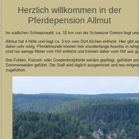
Herzlich willkommen in der
Pferdepension Allmut
Im südlichen Schwarzwald, ca. 10 km von der Schweizer Grenze liegt unse
Allmut hat 4 Höfe und liegt ca. 3 km vom Dorf Aichen entfernt. Hier gibt e
daher sehr ruhig. Pferdefreunde können hier stundenlange Ausritte in ruh
sind nur wenige Meter vom Hof entfernt und können daher vom Hof aus gu
Ihre Fohlen, Freizeit- oder Gnadenbrotpferde werden gepflegt, gefüttert un
Sommerweiden geführt. Der Stall wird täglich ausgemistet und neu eingestr
zugefüttert.