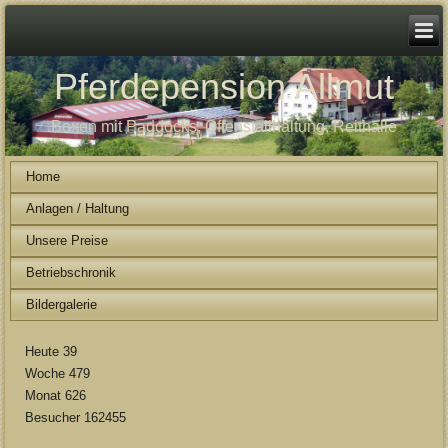
Pferdepension Allmut
Boxen mit Paddocks, Offenstallhaltung, Reithalle
Home
Anlagen / Haltung
Unsere Preise
Betriebschronik
Bildergalerie
Heute
39
Woche
479
Monat
626
Besucher
162455